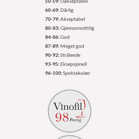
50-59:
Uakseptabel
60-69:
Dårlig
70-79:
Akseptabel
80-83:
Gjennomsnittlig
84-86:
God
87-89:
Meget god
90-92:
Strålende
93-95:
Eksepsjonell
96-100:
Spektakulær