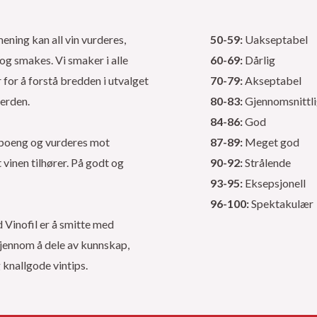
mening kan all vin vurderes,
50-59:
Uakseptabel
og smakes. Vi smaker i alle
60-69:
Dårlig
for å forstå bredden i utvalget
70-79:
Akseptabel
verden.
80-83:
Gjennomsnittl
84-86:
God
s poeng og vurderes mot
87-89:
Meget god
vinen tilhører. På godt og
90-92:
Strålende
93-95:
Eksepsjonell
96-100:
Spektakulær
Vinofil er å smitte med
jennom å dele av kunnskap,
g knallgode vintips.