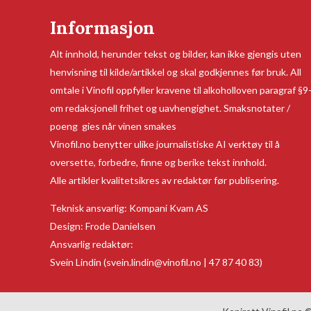
Informasjon
Alt innhold, herunder tekst og bilder, kan ikke gjengis uten
henvisning til kilde/artikkel og skal godkjennes før bruk. All
omtale i Vinofil oppfyller kravene til alkoholloven paragraf §9
om redaksjonell frihet og uavhengighet. Smaksnotater /
poeng gies når vinen smakes
Vinofil.no benytter ulike journalistiske AI verktøy til å
oversette, forbedre, finne og berike tekst innhold.
Alle artikler kvalitetsikres av redaktør før publisering.
Teknisk ansvarlig:
Kompani Kvam AS
Design:
Frode Danielsen
Ansvarlig redaktør:
Svein Lindin
(svein.lindin@vinofil.no | 47 87 40 83)