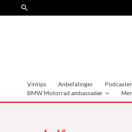
Hopp
Søk
rett
til
innholdet
Vintips
Anbefalinger
Podcasten
BMW Motorrad ambassadør
Men