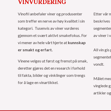
VINVURDERING
Vinofil anbefaler viner og produsenter
Etter vår 
som treffer en nerve av høy kvalitet i sin
beskrives 
kategori. Tusenvis av viner vurderes
segmenter 
gjennom et svært aktivt smakefokus. For
av viner i 
vi mener av hele vårt hjerte at
kunnskap
er smakt og erfart.
All vin gi
segmentet 
Vinene velges ut først og fremst på smak,
vondt.
deretter gjøres det en research i forhold
til fakta, bilder og vinklinger som trengs
Målet med 
for å lage en vinartikkel.
vinglede g
artikler o