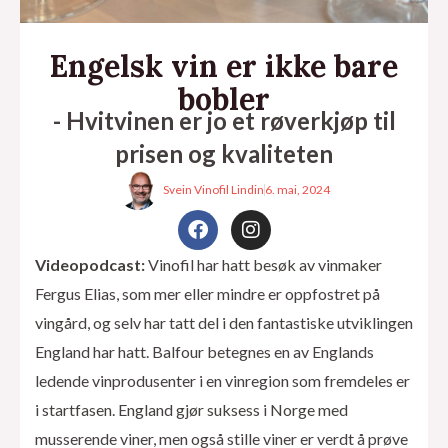
Engelsk vin er ikke bare
bobler
- Hvitvinen er jo et røverkjøp til
prisen og kvaliteten
Svein Vinofil Lindin
6. mai, 2024
F
I
a
n
c
s
Videopodcast:
Vinofil har hatt besøk av vinmaker
e
t
Fergus Elias, som mer eller mindre er oppfostret på
b
a
o
g
eksler
vingård, og selv har tatt del i den fantastiske utviklingen
o
r
England har hatt. Balfour betegnes en av Englands
k
a
m
ledende vinprodusenter i en vinregion som fremdeles er
i startfasen. England gjør suksess i Norge med
musserende viner, men også stille viner er verdt å prøve