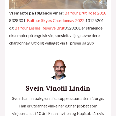
Vi smakte på følgende viner:
Balfour Brut Rosé 2018
8328301,
Balfour Skye’s Chardonnay 2022
13126201
og
Balfour Leslies Reserve Brut
8328201 er strålende
eksempler på engelsk vin, spesielt vil jeg nevne deres
chardonnay. Utrolig vellaget vin til prisen på 289
Svein Vinofil Lindin
Svein har sin bakgrunn fra topprestauranter i Norge.
Han er utdannet vinkelner og har jobbet som
vinjournalist i 10 år i Finansavisen og Kapital. I årevis