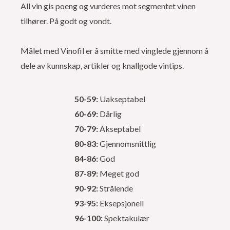
All vin gis poeng og vurderes mot segmentet vinen
tilhører. På godt og vondt.
Målet med Vinofil er å smitte med vinglede gjennom å
dele av kunnskap, artikler og knallgode vintips.
50-59:
Uakseptabel
60-69:
Dårlig
70-79:
Akseptabel
80-83:
Gjennomsnittlig
84-86:
God
87-89:
Meget god
90-92:
Strålende
93-95:
Eksepsjonell
96-100:
Spektakulær