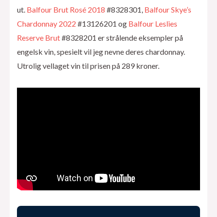
ut.
Balfour Brut Rosé 2018
#8328301,
Balfour Skye’s
Chardonnay 2022
#13126201 og
Balfour Leslies
Reserve Brut
#8328201 er strålende eksempler på
engelsk vin, spesielt vil jeg nevne deres chardonnay.
Utrolig vellaget vin til prisen på 289 kroner.