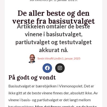
De aller beste og den
verste fra basisutvalget
Artikkelen omtaler de beste
vinene i basisutvalget,
partiutvalget og testutvalget
akkurat nå.
Svein Vinofil Lindin
1. januar, 2025
F
I
a
n
c
s
På godt og vondt
eksler
e
t
b
a
Basisutvalget er bærebjelken i Vinmonopolet. Det er
o
g
ikke gitt at de beste vinene finnes der, absolutt ikke. Av
o
r
k
a
vinene i basis- og partiutvalget er det langt mellom
m
høydepunktene.
Men det finnes unntak, og de beste