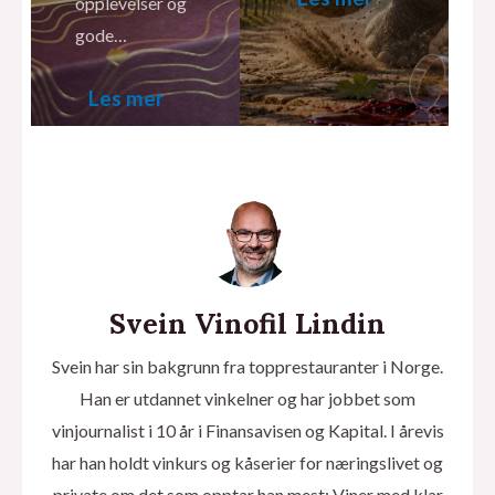
opplevelser og
gode…
Les mer
Svein Vinofil Lindin
Svein har sin bakgrunn fra topprestauranter i Norge.
Han er utdannet vinkelner og har jobbet som
vinjournalist i 10 år i Finansavisen og Kapital. I årevis
har han holdt vinkurs og kåserier for næringslivet og
private om det som opptar han mest: Viner med klar