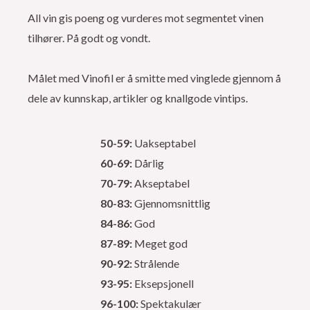
All vin gis poeng og vurderes mot segmentet vinen
tilhører. På godt og vondt.
Målet med Vinofil er å smitte med vinglede gjennom å
dele av kunnskap, artikler og knallgode vintips.
50-59:
Uakseptabel
60-69:
Dårlig
70-79:
Akseptabel
80-83:
Gjennomsnittlig
84-86:
God
87-89:
Meget god
90-92:
Strålende
93-95:
Eksepsjonell
96-100:
Spektakulær