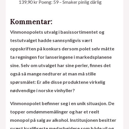
139,90 kr Poeng: 59 – Smaker pinlig dårlig
Kommentar:
Vinmonopolets utvalg i basissortimentet og
testutvalget hadde sannsynligvis vært
oppskriften på konkurs dersom polet selv måtte
ta regningen for lanseringene i markedsplanene
sine. Selv om utvalget har sine perler, finnes det
også så mange nedturer at man må stille
spørsmålet: Er alle disse produktene virkelig
nødvendige i norske vinhyller?
Vinmonopolet befinner seg i en unik situasjon. De
topper omdømmemålinger og har et reelt
monopol på salg av alkohol. Institusjonen besitter
svært kvalifiserte medarbeidere som både vil og