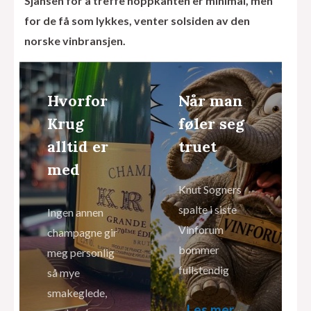
Sjansen for å treffe hoppkanten er minimal, men
for de få som lykkes, venter solsiden av den
norske vinbransjen.
Hvorfor
Når man
Krug
føler seg
alltid er
truet
med
Knut Sogners
spalte i siste
Ingen annen
Vinforum
champagne gir
bommer
meg personlig
fullstendig
så mye
smakeglede,
Les mer