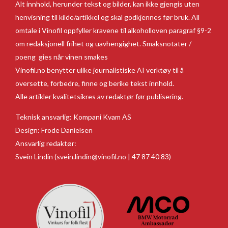
Alt innhold, herunder tekst og bilder, kan ikke gjengis uten
henvisning til kilde/artikkel og skal godkjennes før bruk. All
omtale i Vinofil oppfyller kravene til alkoholloven paragraf §9-2
om redaksjonell frihet og uavhengighet. Smaksnotater /
poeng gies når vinen smakes
Vinofil.no benytter ulike journalistiske AI verktøy til å
oversette, forbedre, finne og berike tekst innhold.
Alle artikler kvalitetsikres av redaktør før publisering.
Teknisk ansvarlig:
Kompani Kvam AS
Design:
Frode Danielsen
Ansvarlig redaktør:
Svein Lindin
(svein.lindin@vinofil.no | 47 87 40 83)