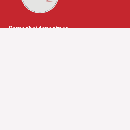
Samarbeidspartner
Anbefalinger bestiller du hos:
Kopirett Vinofil.no © 2009 – 2026: