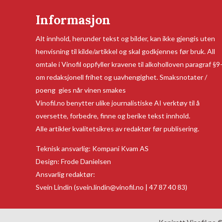
Informasjon
Alt innhold, herunder tekst og bilder, kan ikke gjengis uten
henvisning til kilde/artikkel og skal godkjennes før bruk. All
omtale i Vinofil oppfyller kravene til alkoholloven paragraf §9
om redaksjonell frihet og uavhengighet. Smaksnotater /
poeng gies når vinen smakes
Vinofil.no benytter ulike journalistiske AI verktøy til å
oversette, forbedre, finne og berike tekst innhold.
Alle artikler kvalitetsikres av redaktør før publisering.
Teknisk ansvarlig:
Kompani Kvam AS
Design:
Frode Danielsen
Ansvarlig redaktør:
Svein Lindin
(svein.lindin@vinofil.no | 47 87 40 83)