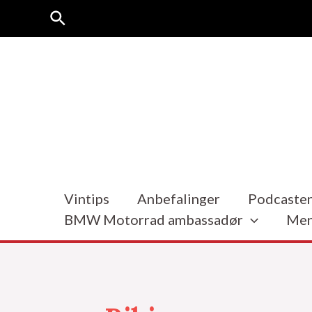
Hopp
Søk
rett
til
innholdet
Vintips
Anbefalinger
Podcasten
BMW Motorrad ambassadør
Men