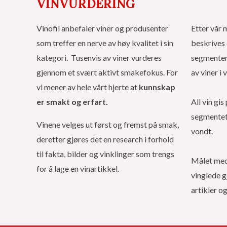
VINVURDERING
Vinofil anbefaler viner og produsenter
Etter vår 
som treffer en nerve av høy kvalitet i sin
beskrives 
kategori. Tusenvis av viner vurderes
segmenter 
gjennom et svært aktivt smakefokus. For
av viner i 
vi mener av hele vårt hjerte at
kunnskap
er smakt og erfart.
All vin gi
segmentet 
Vinene velges ut først og fremst på smak,
vondt.
deretter gjøres det en research i forhold
til fakta, bilder og vinklinger som trengs
Målet med 
for å lage en vinartikkel.
vinglede g
artikler o