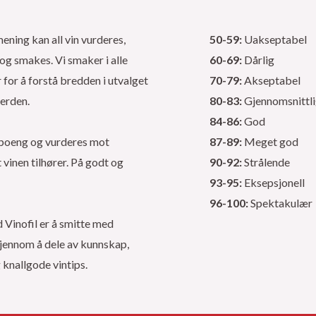
mening kan all vin vurderes,
50-59:
Uakseptabel
og smakes. Vi smaker i alle
60-69:
Dårlig
for å forstå bredden i utvalget
70-79:
Akseptabel
verden.
80-83:
Gjennomsnittl
84-86:
God
s poeng og vurderes mot
87-89:
Meget god
vinen tilhører. På godt og
90-92:
Strålende
93-95:
Eksepsjonell
96-100:
Spektakulær
Vinofil er å smitte med
jennom å dele av kunnskap,
g knallgode vintips.