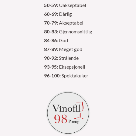
50-59:
Uakseptabel
60-69:
Dårlig
70-79:
Akseptabel
80-83:
Gjennomsnittlig
84-86:
God
87-89:
Meget god
90-92:
Strålende
93-95:
Eksepsjonell
96-100:
Spektakulær