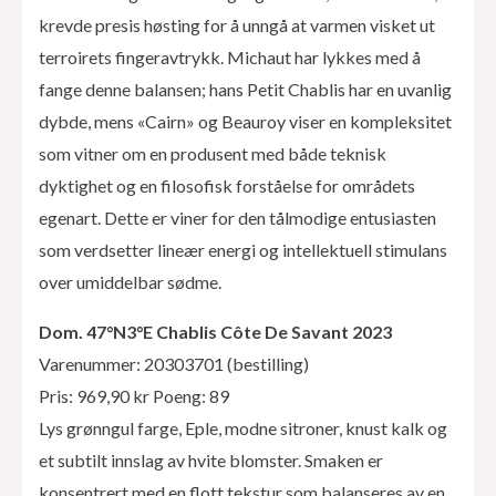
krevde presis høsting for å unngå at varmen visket ut
terroirets fingeravtrykk. Michaut har lykkes med å
fange denne balansen; hans Petit Chablis har en uvanlig
dybde, mens «Cairn» og Beauroy viser en kompleksitet
som vitner om en produsent med både teknisk
dyktighet og en filosofisk forståelse for områdets
egenart. Dette er viner for den tålmodige entusiasten
som verdsetter lineær energi og intellektuell stimulans
over umiddelbar sødme.
Dom. 47°N3°E Chablis Côte De Savant 2023
Varenummer: 20303701 (bestilling)
Pris: 969,90 kr Poeng: 89
Lys grønngul farge, Eple, modne sitroner, knust kalk og
et subtilt innslag av hvite blomster. Smaken er
konsentrert med en flott tekstur som balanseres av en