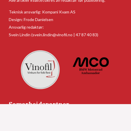
Alle artikler kvalitetsikres av redaktør før publisering.
Teknisk ansvarlig:
Kompani Kvam AS
Design:
Frode Danielsen
Ansvarlig redaktør:
Svein Lindin
(svein.lindin@vinofil.no | 47 87 40 83)
Samarbeidspartner