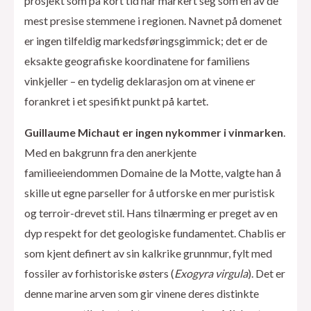
prosjekt som på kort tid har markert seg som en av de
mest presise stemmene i regionen. Navnet på domenet
er ingen tilfeldig markedsføringsgimmick; det er de
eksakte geografiske koordinatene for familiens
vinkjeller – en tydelig deklarasjon om at vinene er
forankret i et spesifikt punkt på kartet.
Guillaume Michaut er ingen nykommer i vinmarken
.
Med en bakgrunn fra den anerkjente
familieeiendommen Domaine de la Motte, valgte han å
skille ut egne parseller for å utforske en mer puristisk
og terroir-drevet stil. Hans tilnærming er preget av en
dyp respekt for det geologiske fundamentet. Chablis er
som kjent definert av sin kalkrike grunnmur, fylt med
fossiler av forhistoriske østers (
Exogyra virgula
). Det er
denne marine arven som gir vinene deres distinkte