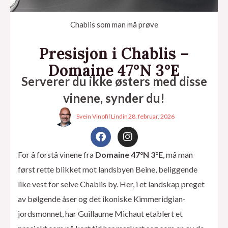
Chablis som man må prøve
Presisjon i Chablis –
Domaine 47°N 3°E
Serverer du ikke østers med disse
vinene, synder du!
Svein Vinofil Lindin
28. februar, 2026
F
I
a
n
c
s
For å forstå vinene fra
Domaine 47°N 3°E
, må man
e
t
eksler
først rette blikket mot landsbyen Beine, beliggende
b
a
o
g
like vest for selve Chablis by. Her, i et landskap preget
o
r
av bølgende åser og det ikoniske Kimmeridgian-
k
a
m
jordsmonnet, har Guillaume Michaut etablert et