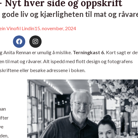
– Nyt hver side og oppskrift
gode liv og kjærligheten til mat og råvar
ein Vinofil Lindin
15. november, 2024
F
I
a
n
c
s
 Anita Rennan er umulig å mislike.
Terningkast 6.
Kort sagt er de
e
t
n til mat og råvarer. Alt ispedd med flott design og fotografens
b
a
o
g
pskriftene eller besøke adressene i boken.
o
r
k
a
m
nan
ifter
ye
den,