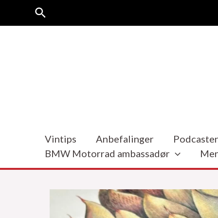
Hopp
Søk
rett
til
innholdet
Vintips
Anbefalinger
Podcasten
BMW Motorrad ambassadør
Men