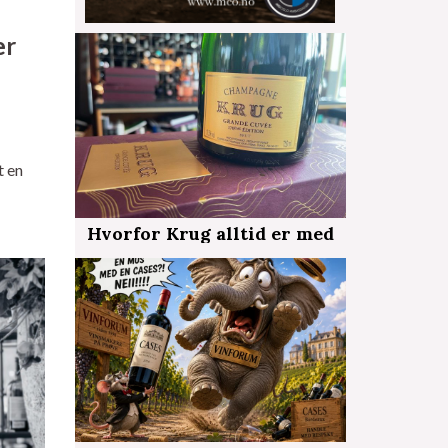
er
t en
Hvorfor Krug alltid er med