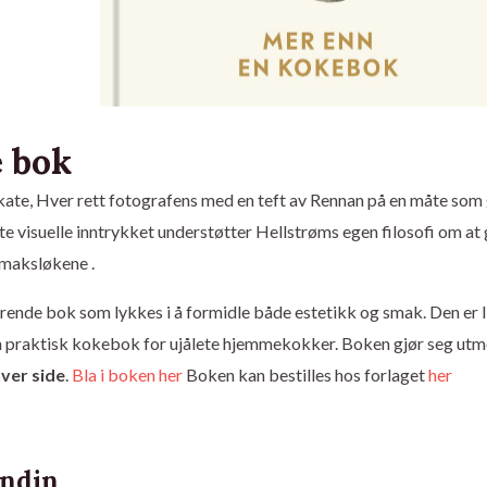
e bok
ikate, Hver rett fotografens med en teft av Rennan på en måte som 
te visuelle inntrykket understøtter Hellstrøms egen filosofi om at
smaksløkene .
erende bok som lykkes i å formidle både estetikk og smak. Den er l
n praktisk kokebok for ujålete hjemmekokker. Boken gjør seg ut
ver side
.
Bla i boken her
Boken kan bestilles hos forlaget
her
indin