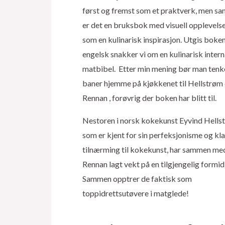
først og fremst som et praktverk, men sa
er det en bruksbok med visuell opplevelse
som en kulinarisk inspirasjon. Utgis boke
engelsk snakker vi om en kulinarisk intern
matbibel. Etter min mening bør man tenke
baner hjemme på kjøkkenet til Hellstrøm
Rennan , forøvrig der boken har blitt til.
Nestoren i norsk kokekunst Eyvind Hells
som er kjent for sin perfeksjonisme og kl
tilnærming til kokekunst, har sammen me
Rennan lagt vekt på en tilgjengelig formid
Sammen opptrer de faktisk som
toppidrettsutøvere i matglede!