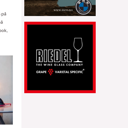
s på
på
bok,