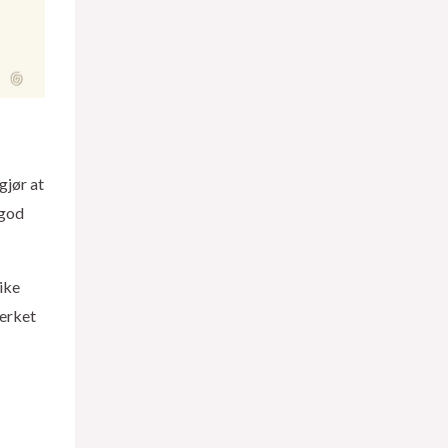
gjør at
 god
ike
merket