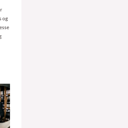
ar
s og
resse
g