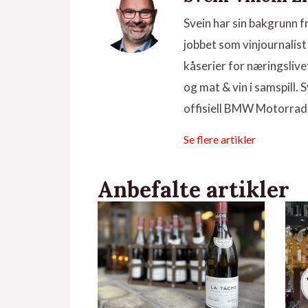
Svein har sin bakgrunn f
jobbet som vinjournalist 
kåserier for næringsliv
og mat & vin i samspill
offisiell BMW Motorrad
Se flere artikler
Anbefalte artikler