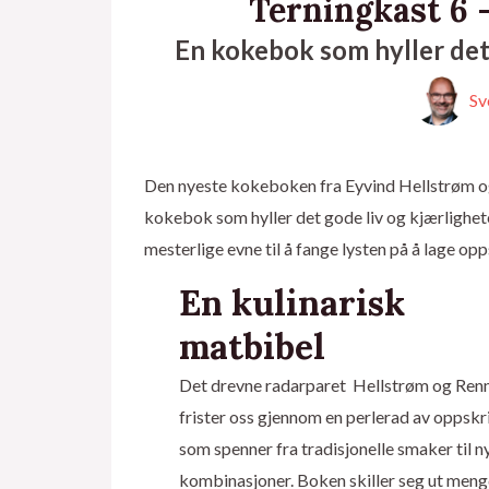
Terningkast 6 
En kokebok som hyller det 
Sv
Den nyeste kokeboken fra Eyvind Hellstrøm og
kokebok som hyller det gode liv og kjærlighete
mesterlige evne til å fange lysten på å lage op
En kulinarisk
matbibel
Det drevne radarparet Hellstrøm og Ren
frister oss gjennom en perlerad av oppskr
som spenner fra tradisjonelle smaker til n
kombinasjoner. Boken skiller seg ut meng