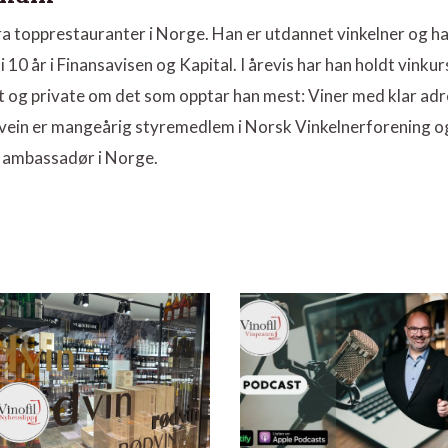
ra topprestauranter i Norge. Han er utdannet vinkelner og h
i 10 år i Finansavisen og Kapital. I årevis har han holdt vinkur
et og private om det som opptar han mest: Viner med klar ad
. Svein er mangeårig styremedlem i Norsk Vinkelnerforening o
 ambassadør i Norge.