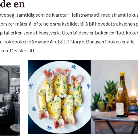
ide en
øve seg, samtidig som de ivaretar Hellstrøms stil med stramt foku
orsker måter å løfte hele smaksbildet til å bli hovedattraksjonen 
p tallerken som et kunstverk. Uten bildene er boken en flott koke
te kokeboken på mange år utgitt i Norge. Bonusen i boken er alle
en. Det sier sitt.
Foto: Anita Rennan