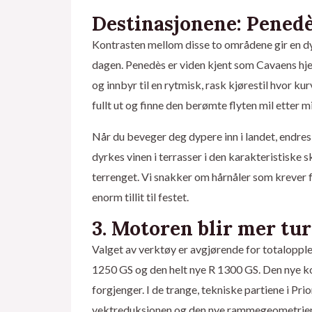
Destinasjonene: Penedè
Kontrasten mellom disse to områdene gir en d
dagen. Penedès er viden kjent som Cavaens hjem
og innbyr til en rytmisk, rask kjørestil hvor ku
fullt ut og finne den berømte flyten mil etter mi
Når du beveger deg dypere inn i landet, endres 
dyrkes vinen i terrasser i den karakteristiske s
terrenget. Vi snakker om hårnåler som krever fu
enorm tillit til festet.
3. Motoren blir mer tur
Valget av verktøy er avgjørende for totalopplev
1250 GS og den helt nye R 1300 GS. Den nye k
forgjenger. I de trange, tekniske partiene i Pri
vektreduksjonen og den nye rammegeometrien vi