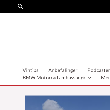
Hopp
Søk
rett
til
innholdet
Vintips
Anbefalinger
Podcasten
BMW Motorrad ambassadør
Men