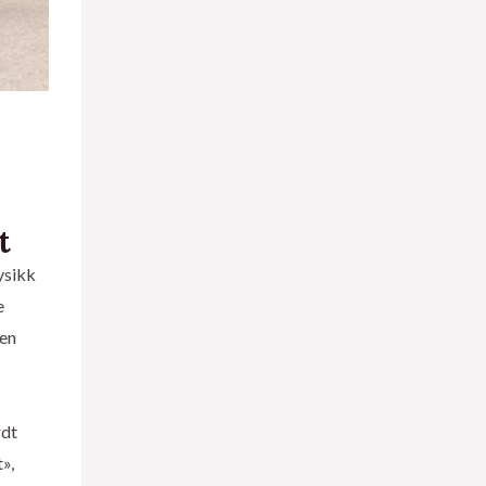
t
ysikk
e
ken
rdt
»,