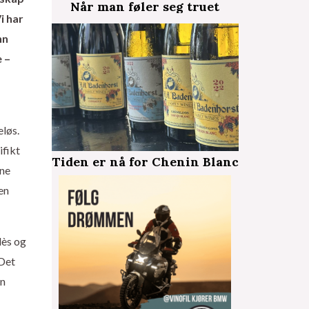
Når man føler seg truet
i har
nn
e –
eløs.
ifikt
Tiden er nå for Chenin Blanc
ene
en
dès og
 Det
en