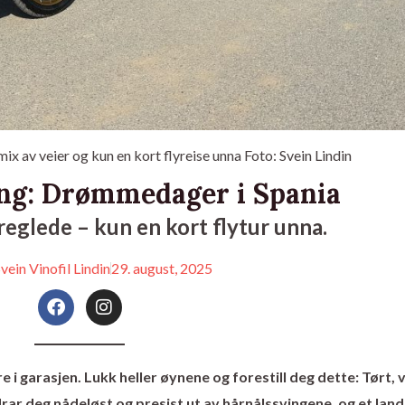
mix av veier og kun en kort flyreise unna Foto: Svein Lindin
ing: Drømmedager i Spania
øreglede – kun en kort flytur unna.
vein Vinofil Lindin
29. august, 2025
F
I
a
n
c
s
e
t
b
a
 i garasjen. Lukk heller øynene og forestill deg dette: Tørt,
o
g
r deg nådeløst og presist ut av hårnålssvingene, og et lan