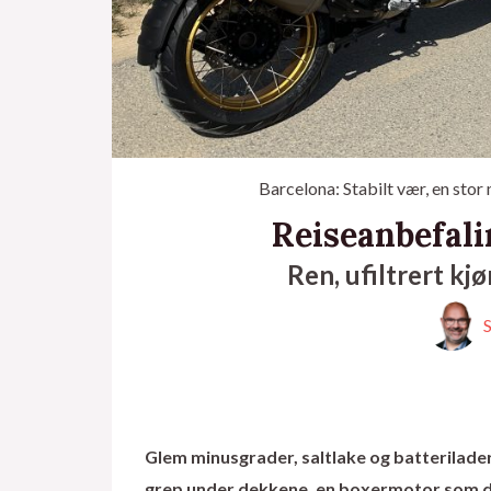
Barcelona: Stabilt vær, en stor 
Reiseanbefal
Ren, ufiltrert kj
S
Glem minusgrader, saltlake og batteriladere
grep under dekkene, en boxermotor som dra