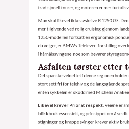
tradisjonell tourer, og motoren er mer turtallsv
Man skal likevel ikke avskrive R 1250 GS. De
mer tilgivende ved rolig cruising gjennom land
1250-modellen fortsatt en ergonomisk pondus 
du velger, er BMWs Telelever-forstilling over
i hårnålssvingene, noe som bevarer styregeomet
Asfalten tørster etter t
Det spanske veinettet i denne regionen holder e
stort sett fri for telehiv og de langsgående spre
enten sykkelen er skodd med Michelin Anakee 
Likevel krever Priorat respekt
. Veiene er s
blikkbruk essensielt, og prinsippet om å se di
stigninger og krappe svinger krever aktiv bruk 