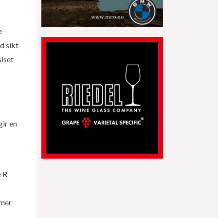
e
d sikt
siset
gir en
e R
mmer