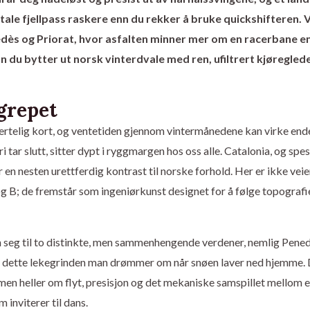
o
r
k
a
ale fjellpass raskere enn du rekker å bruke quickshifteren. V
m
enedès og Priorat, hvor asfalten minner mer om en racerbane e
n du bytter ut norsk vinterdvale med ren, ufiltrert kjøregled
 grepet
ertelig kort, og ventetiden gjennom vintermånedene kan virke end
 tar slutt, sitter dypt i ryggmargen hos oss alle. Catalonia, og spes
en nesten urettferdig kontrast til norske forhold. Her er ikke vei
 B; de fremstår som ingeniørkunst designet for å følge topografi
 seg til to distinkte, men sammenhengende verdener, nemlig Pene
er dette lekegrinden man drømmer om når snøen laver ned hjemme.
men heller om flyt, presisjon og det mekaniske samspillet mellom 
inviterer til dans.