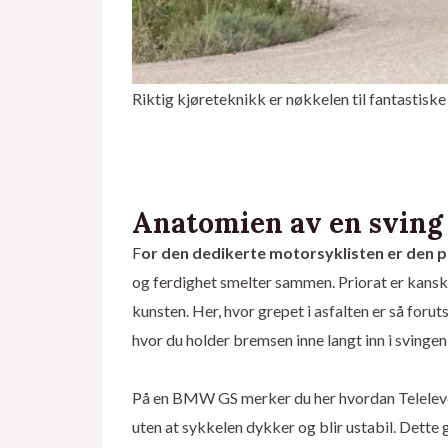
Riktig kjøreteknikk er nøkkelen til fantastis
Anatomien av en sving 
F
or den dedikerte motorsyklisten er den pe
og ferdighet smelter sammen. Priorat er kansk
kunsten. Her, hvor grepet i asfalten er så foru
hvor du holder bremsen inne langt inn i svinge
På en BMW GS merker du her hvordan Teleleve
uten at sykkelen dykker og blir ustabil. Dette 