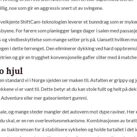
illig, noe som gir en aggressiv snert ut av svingene.
n velkjente ShiftCam-teknologien leverer et bunndrag som er myke
sbyene. For førere som planlegger lange dager i salen med passasje
og vindbeskyttelse som mange setter pris på. Uansett hvilken mo
legen i dette terrenget. Den eliminerer dykking ved hard oppbremsi
rien og gir en trygghet konvensjonelle gafler sliter med å matche
o hjul
n standard vi i Norge sjelden ser maken til. Asfalten er grippy og j
kkene vi er vant til. Dette betyr at du kan stole fullt og helt på de
Adventure eller mer gateorientert gummi.
male, og mange steder mangler det autovern mot dype raviner. Her 
t du skal, er en ren overlevelsesmekanisme. Kombinasjonen av brat
av bakbremsen for å stabilisere sykkelen og holde turtallet i det i