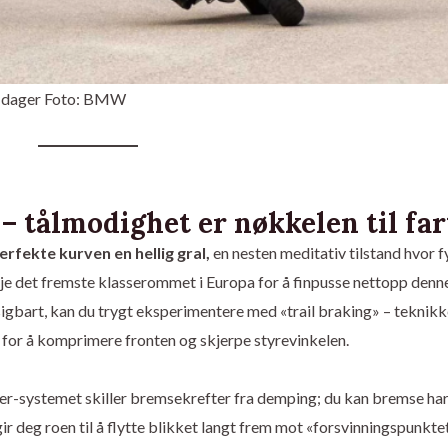
ke dager Foto: BMW
– tålmodighet er nøkkelen til far
rfekte kurven en hellig gral,
en nesten meditativ tilstand hvor f
je det fremste klasserommet i Europa for å finpusse nettopp denn
tsigbart, kan du trygt eksperimentere med «trail braking» – teknik
n for å komprimere fronten og skjerpe styrevinkelen.
r-systemet skiller bremsekrefter fra demping; du kan bremse ha
gir deg roen til å flytte blikket langt frem mot «forsvinningspunktet