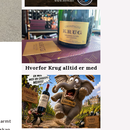
Hvorfor Krug alltid er med
 varmt
dskap