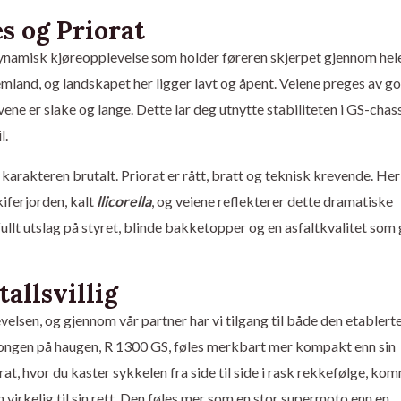
s og Priorat
ynamisk kjøreopplevelse som holder føreren skjerpet gjennom hel
land, og landskapet her ligger lavt og åpent. Veiene preges av go
rvene er slake og lange. Dette lar deg utnytte stabiliteten i GS-chas
l.
karakteren brutalt. Priorat er rått, bratt og teknisk krevende. Her
kiferjorden, kalt
llicorella
, og veiene reflekterer dette dramatiske
llt utslag på styret, blinde bakketopper og en asfaltkvalitet som 
tallsvillig
elsen, og gjennom vår partner har vi tilgang til både den etablert
ongen på haugen, R 1300 GS, føles merkbart mer kompakt enn sin
orat, hvor du kaster sykkelen fra side til side i rask rekkefølge, ko
rkelig til sin rett. Den føles mer som en stor supermoto enn en