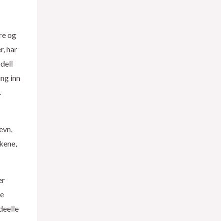
re og
r, har
dell
ng inn
.
evn,
kkene,
er
te
deelle