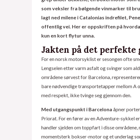
som veksler fra bølgende vinmarker til brut
lagt ned milene i Catalonias indrefilet, P
offentlig vei. Her er oppskriften på hvorda
kun en kort flytur unna.
Jakten på det perfekte
For en norsk motorsyklist er sesongen ofte sm
Lengselen etter varm asfalt og svinger som aldri
områdene sørvest for Barcelona, representerer 
bare nødvendige transportetapper mellom A og
med respekt, ikke tvinge seg gjennom den.
Med utgangspunkt i Barcelona
åpner porten
Priorat. For en fører av en Adventure-sykkel 
handler sjelden om toppfart i disse områdene, 
momentsterk bokser-motor og et underlag som 