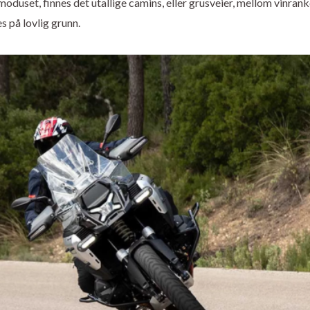
duset, finnes det utallige camins, eller grusveier, mellom vinrank
s på lovlig grunn.