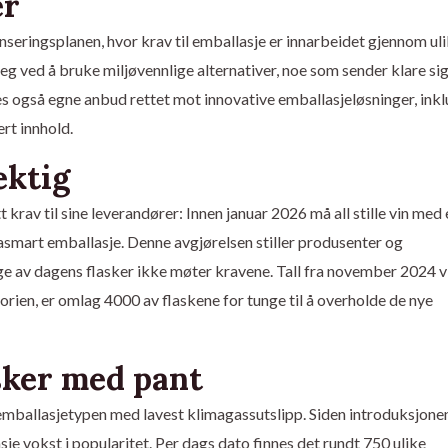
er
seringsplanen, hvor krav til emballasje er innarbeidet gjennom ul
eg ved å bruke miljøvennlige alternativer, noe som sender klare si
es også egne anbud rettet mot innovative emballasjeløsninger, inkl
ert innhold.
ektig
rav til sine leverandører: Innen januar 2026 må all stille vin med 
asmart emballasje. Denne avgjørelsen stiller produsenter og
e av dagens flasker ikke møter kravene. Tall fra november 2024 vi
rien, er omlag 4000 av flaskene for tunge til å overholde de nye
sker med pant
 emballasjetypen med lavest klimagassutslipp. Siden introduksjone
e vokst i popularitet. Per dags dato finnes det rundt 750 ulike