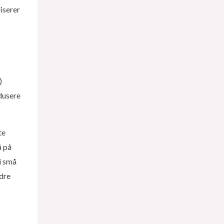
iserer
)
edusere
te
å på
i små
edre