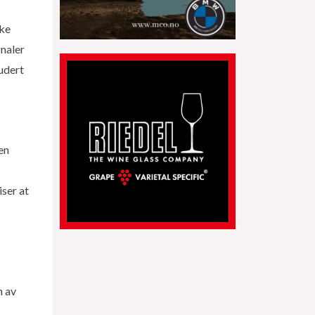
ike
gnaler
udert
en
ser at
n av