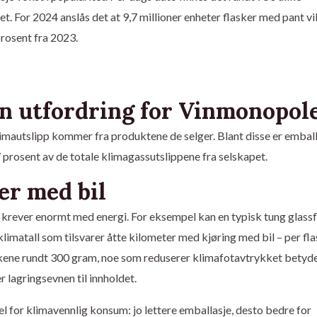
For 2024 anslås det at 9,7 millioner enheter flasker med pant vil
prosent fra 2023.
en utfordring for Vinmonopol
mautslipp kommer fra produktene de selger. Blant disse er emball
7 prosent av de totale klimagassutslippene fra selskapet.
er med bil
 krever enormt med energi. For eksempel kan en typisk tung glassf
 klimatall som tilsvarer åtte kilometer med kjøring med bil – per fla
laskene rundt 300 gram, noe som reduserer klimafotavtrykket betyde
r lagringsevnen til innholdet.
l for klimavennlig konsum: jo lettere emballasje, desto bedre for