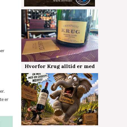
mer
Hvorfor Krug alltid er med
er.
te er