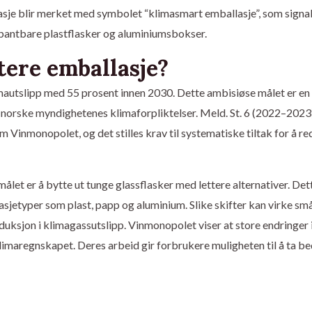
sje blir merket med symbolet “klimasmart emballasje”, som signal
, pantbare plastflasker og aluminiumsbokser.
tere emballasje?
mautslipp med 55 prosent innen 2030. Dette ambisiøse målet er en
e norske myndighetenes klimaforpliktelser. Meld. St. 6 (2022–2023
om Vinmonopolet, og det stilles krav til systematiske tiltak for å r
målet er å bytte ut tunge glassflasker med lettere alternativer. Det
asjetyper som plast, papp og aluminium. Slike skifter kan virke sm
reduksjon i klimagassutslipp. Vinmonopolet viser at store endringer 
 klimaregnskapet. Deres arbeid gir forbrukere muligheten til å ta b