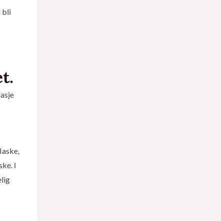
 bli
et
.
asje
laske,
ske. I
lig