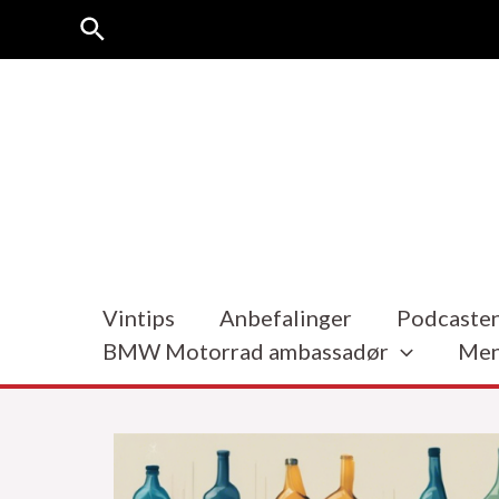
Hopp
Søk
rett
til
innholdet
Vintips
Anbefalinger
Podcasten
BMW Motorrad ambassadør
Men