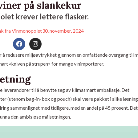
viner på slankekur
et krever lettere flasker.
ak fra Vinmonopolet
30. november, 2024
F
I
a
n
c
s
or å redusere miljøavtrykket gjennom en omfattende overgang til 
e
t
snart «kniven på strupen» for mange vinimportører.
b
a
o
g
etning
o
r
k
a
m
e leverandører til å benytte seg av klimasmart emballasje. Det
iter (utenom bag-in-box og pouch) skal være pakket i slike løsning
dring sammenlignet med tidligere, med en andel på 45 prosent. Det
gt unna den ambisiøse målsetningen.