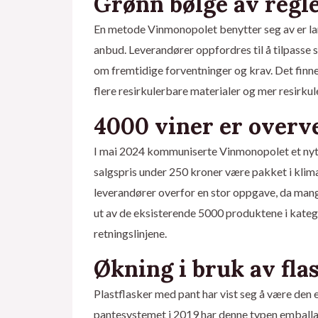
Grønn bølge av regl
En metode Vinmonopolet benytter seg av er lan
anbud. Leverandører oppfordres til å tilpasse s
om fremtidige forventninger og krav. Det finn
flere resirkulerbare materialer og mer resirkul
4000 viner er overv
I mai 2024 kommuniserte Vinmonopolet et nytt k
salgspris under 250 kroner være pakket i klim
leverandører overfor en stor oppgave, da mang
ut av de eksisterende 5000 produktene i katego
retningslinjene.
Økning i bruk av fla
Plastflasker med pant har vist seg å være den
pantesystemet i 2019 har denne typen emballasj