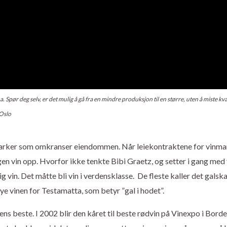
Spør deg selv, er det mulig å gå fra en mindre produksjon til en større, uten å miste kva
 Oslo
 vinmarker som omkranser eiendommen. Når leiekontraktene for vinm
en vin opp. Hvorfor ikke tenkte Bibi Graetz, og setter i gang med 
rlig vin. Det måtte bli vin i verdensklasse. De fleste kaller det galsk
ye vinen for Testamatta, som betyr ”gal i hodet”.
rdens beste. I 2002 blir den kåret til beste rødvin på Vinexpo i Bord