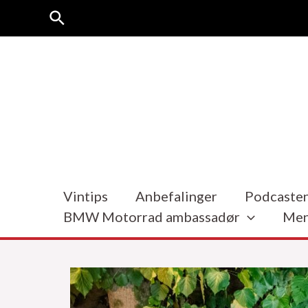
Hopp
Søk
rett
til
innholdet
Vintips
Anbefalinger
Podcasten
BMW Motorrad ambassadør
Men