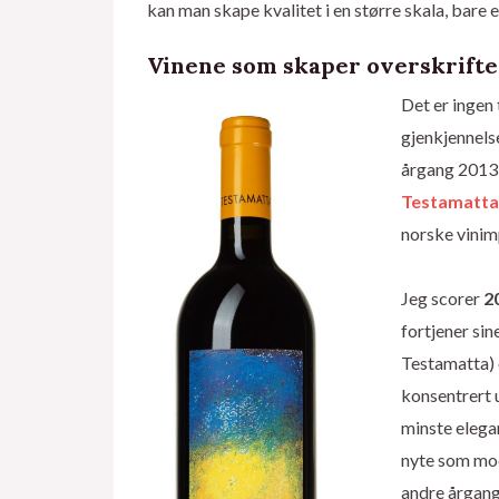
kan man skape kvalitet i en større skala, bare
Vinene som skaper overskrifte
Det er ingen 
gjenkjennelse
årgang 2013 
Testamatta
norske vini
Jeg scorer
2
fortjener sin
Testamatta) o
konsentrert u
minste elegan
nyte som mo
andre årgang