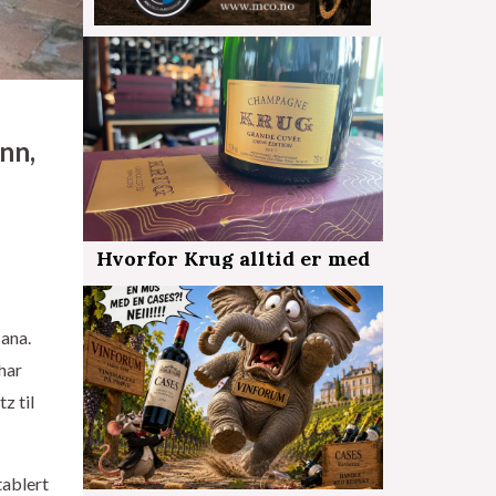
nn,
Hvorfor Krug alltid er med
cana.
 har
z til
tablert