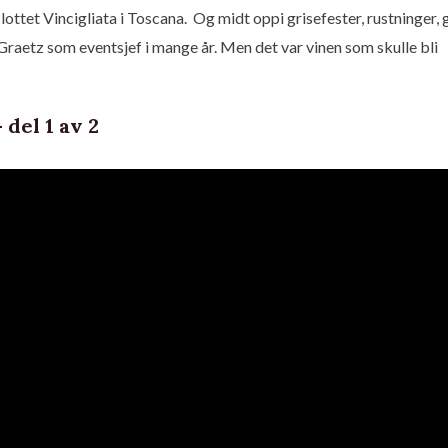
lottet Vincigliata i Toscana. Og midt oppi grisefester, rustninger,
Graetz som eventsjef i mange år. Men det var vinen som skulle bli
del 1 av 2