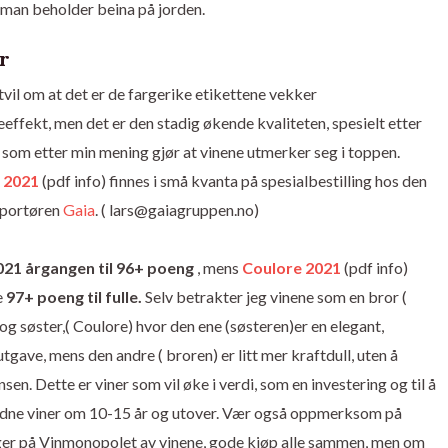
 eman beholder beina på jorden.
r
tvil om at det er de fargerike etikettene vekker
effekt, men det er den stadig økende kvaliteten, spesielt etter
som etter min mening gjør at vinene utmerker seg i toppen.
 2021
(pdf info) finnes i små kvanta på spesialbestilling hos den
mportøren
Gaia
. ( lars@gaiagruppen.no)
021 årgangen til 96+ poeng
, mens
Coulore 2021
(pdf info)
e
97+ poeng til fulle.
Selv betrakter jeg vinene som en bror (
g søster,( Coulore) hvor den ene (søsteren)er en elegant,
tgave, mens den andre ( broren) er litt mer kraftdull, uten å
sen. Dette er viner som vil øke i verdi, som en investering og til å
dne viner om 10-15 år og utover. Vær også oppmerksom på
er på Vinmonopolet av vinene, gode kjøp alle sammen, men om