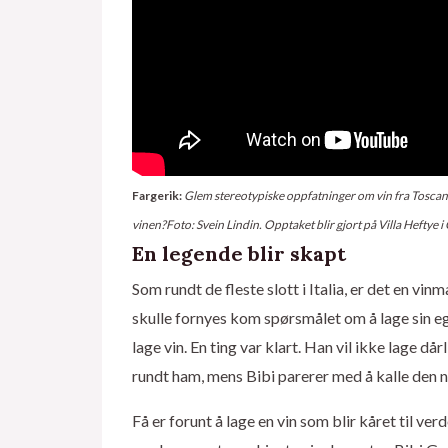
Fargerik:
Glem stereotypiske oppfatninger om vin fra Toscana. 
vinen?Foto: Svein Lindin. Opptaket blir gjort på Villa Heftye i
En legende blir skapt
Som rundt de fleste slott i Italia, er det en
skulle fornyes kom spørsmålet om å lage sin eg
lage vin. En ting var klart. Han vil ikke lage då
rundt ham, mens Bibi parerer med å kalle den n
Få er forunt å lage en vin som blir kåret til ve