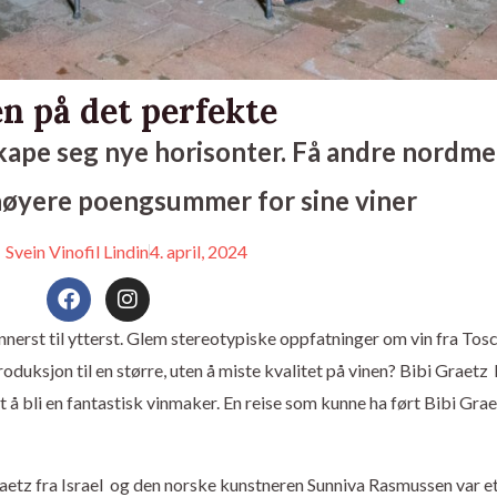
n på det perfekte
 skape seg nye horisonter. Få andre nordme
høyere poengsummer for sine viner
Svein Vinofil Lindin
4. april, 2024
F
I
a
n
c
s
innerst til ytterst. Glem stereotypiske oppfatninger om vin fra Tos
e
t
roduksjon til en større, uten å miste kvalitet på vinen? Bibi Graetz
b
a
o
g
t å bli en fantastisk vinmaker. En reise som kunne ha ført Bibi Graet
o
r
k
a
m
aetz fra Israel og den norske kunstneren Sunniva Rasmussen var e