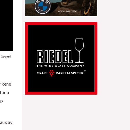
litet på
arkene
for å
ap
eaux av