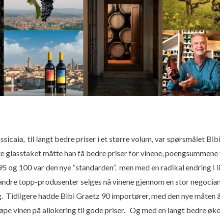
sicaia, til langt bedre priser i et større volum, var spørsmålet Bib
ryte glasstaket måtte han få bedre priser for vinene, poengsummene 
95 og 100 var den nye “standarden”. men med en radikal endring I l
 andre topp-produsenter selges nå vinene gjennom en stor negocian
. Tidligere hadde Bibi Graetz 90 importører, med den nye måten å
øpe vinen på allokering til gode priser. Og med en langt bedre øk