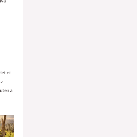
hva
det et
tz
 uten å