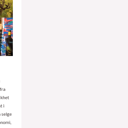
i
fra
ikhet
t i
 selge
onomi,