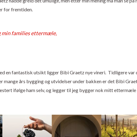
aetz hadde greid det umulige, men etter min mening må man se på 
er for fremtiden.
g min families ettermæle,
med en fantastisk utsikt ligger Bibi Graetz nye vineri. Tidligere var 
tter mange års bygging og utvidelser under bakken er det Bibi Grae
stert ifølge ham selv, og legger til jeg bygger nok mitt ettermæle