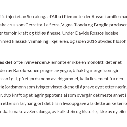
ft i hjertet av Serralunga d’Alba i Piemonte, der Rosso-familien ha
ske crus som Cerretta, La Serra, Vigna Rionda og Broglio produser
r terroir, kraft og tidløs finesse. Under Davide Rossos ledelse
d klassisk vinmaking i kjelleren, og siden 2016 utvides filosofie
es det ofte i vinverden
,Piemonte er ikke en monolitt; det er et
den av Barolo-sonen preges av yngre, blåaktig mergel som gir
osso i øst, på et jordsmonn av eldgammel, kalkrik sement fra den
rrig jordsmonn som tvinger vinstokkene til å grave dypt etter nærin
, dyp kraft og et lagringspotensial som overgår det meste annet i
tter sin far, har gjort det til sin livsoppgave å la dette unike terro
n skal smake av Serralunga, av kalkstein og historie, ikke av ny eik e