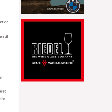
r
er de
n til
g.
iret
ller