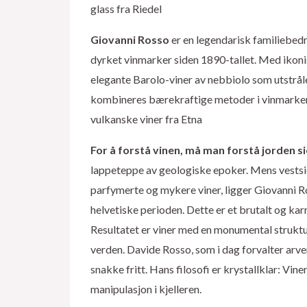
glass fra Riedel
Giovanni Rosso
er en legendarisk familiebedri
dyrket vinmarker siden 1890-tallet. Med ikoni
elegante Barolo-viner av nebbiolo som utstråle
kombineres bærekraftige metoder i vinmarken me
vulkanske viner fra Etna
For å forstå vinen, må man forstå jorden si
lappeteppe av geologiske epoker. Mens vestsi
parfymerte og mykere viner, ligger Giovanni R
helvetiske perioden. Dette er et brutalt og ka
Resultatet er viner med en monumental struktur
verden. Davide Rosso, som i dag forvalter arven e
snakke fritt. Hans filosofi er krystallklar: Vine
manipulasjon i kjelleren.