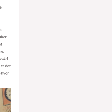
ir
lt
øker
et
re.
ovio
i
 er det
e hvor