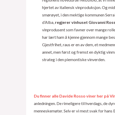
hjertet av italiensk vinproduksjon. Og mid
smørøyet, i den mektige kommunen Serra
d’Alba,
regjerer vinhuset Giovanni Ros
vinprodusent som favner over mange roller
har lært ham å kjenne gjennom mange bes
Gjestfrihet, raus er en av dem, et medmen
annet, men først og fremst en dyktig vin
strateg i den piemontiske vinverden.
Du finner alle Davide Rosso viner her på 
anledningen. De rimeligere til hverdags, de dyr
menneskemøter. Selv er vi mest svak for hans 