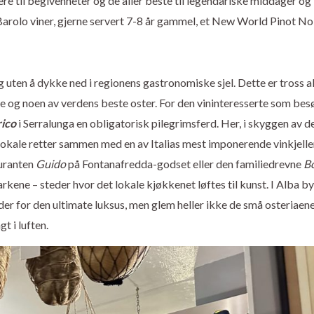
ere til begivenheter og de aller beste til legendariske middager og
Barolo viner, gjerne servert 7-8 år gammel, et New World Pinot No
ig uten å dykke ned i regionens gastronomiske sjel. Dette er tross a
ene og noen av verdens beste oster. For den vininteresserte som bes
rico
i Serralunga en obligatorisk pilegrimsferd. Her, i skyggen av d
, lokale retter sammen med en av Italias mest imponerende vinkjelle
auranten
Guido
på Fontanafredda-godset eller den familiedrevne
B
ene – steder hvor det lokale kjøkkenet løftes til kunst. I Alba by
er for den ultimate luksus, men glem heller ikke de små osteriaen
t i luften.