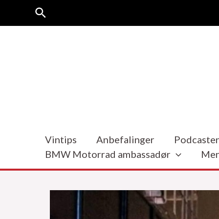
Hopp
Søk
rett
til
innholdet
Vintips
Anbefalinger
Podcasten
BMW Motorrad ambassadør
Men