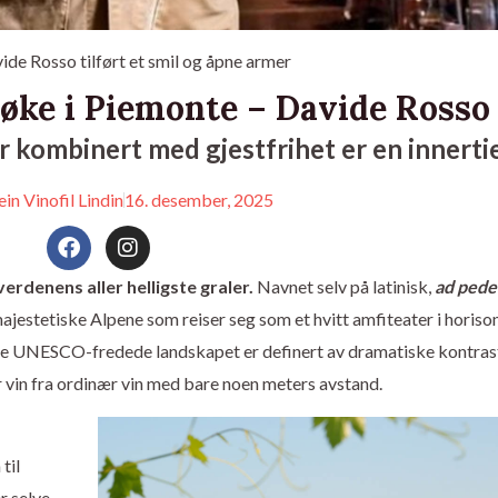
ide Rosso tilført et smil og åpne armer
øke i Piemonte – Davide Rosso
r kombinert med gjestfrihet er en innerti
ein Vinofil Lindin
16. desember, 2025
F
I
a
n
c
s
erdenens aller helligste graler.
Navnet selv på latinisk,
ad ped
e
t
 majestetiske Alpene som reiser seg som et hvitt amfiteater i horiso
b
a
o
g
te UNESCO-fredede landskapet er definert av dramatiske kontras
o
r
or vin fra ordinær vin med bare noen meters avstand.
k
a
m
til
r selve