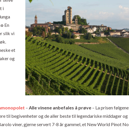
t i
lunga
so
En
 slik vi
øk.
neske et
maker og
Vinmonopolet
–
Alle vinene anbefales å prøve
– La prisen følgene
ere til begivenheter og de aller beste til legendariske middager og
Barolo viner, gjerne servert 7-8 år gammel, et New World Pinot No