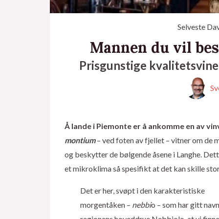
Selveste Dav
Mannen du vil bes
Prisgunstige kvalitetsvine
Sv
Å lande i Piemonte er å ankomme en av vinv
montium
– ved foten av fjellet – vitner om de
og beskytter de bølgende åsene i Langhe. Det
et mikroklima så spesifikt at det kan skille st
Det er her, svøpt i den karakteristiske
morgentåken –
nebbi
o – som har gitt navn 
regionens hoveddrue Nebbiolo, at vi finne