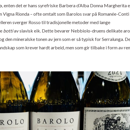
o
, enten det er hans syrefriske Barbera d’Alba Donna Margherita e
n Vigna Rionda – ofte omtalt som Barolos svar på Romanée-Conti
lleren sverger Rosso til tradisjonelle metoder med lange
le
botti
av slavisk eik. Dette bevarer Nebbiolo-druens delikate ar
og den mineralske tonen av jern som er så typisk for Serralunga. De
landskap som krever hardt arbeid, men som gir tilbake i form av re