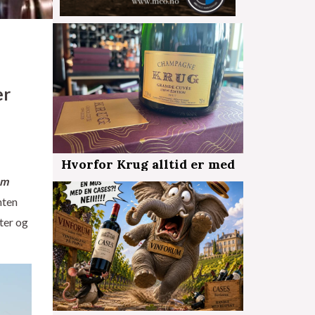
er
Hvorfor Krug alltid er med
em
nten
ter og