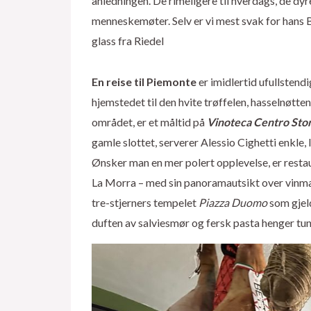
anledningen. De rimeligere til hverdags, de dyr
menneskemøter. Selv er vi mest svak for hans 
glass fra Riedel
En reise til Piemonte
er imidlertid ufullstend
hjemstedet til den hvite trøffelen, hasselnøtt
området, er et måltid på
Vinoteca Centro Sto
gamle slottet, serverer Alessio Cighetti enkle
Ønsker man en mer polert opplevelse, er rest
La Morra – med sin panoramautsikt over vinmark
tre-stjerners tempelet
Piazza Duomo
som gjeld
duften av salviesmør og fersk pasta henger tung