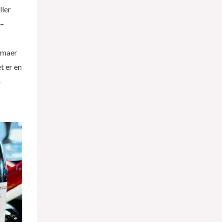
ller
 –
omaer
t er en
n