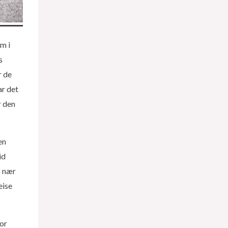
m i
s
r de
ar det
r den
en
id
o nær
eise
for