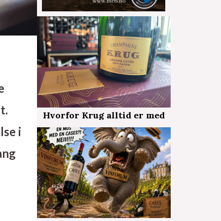
e
t.
Hvorfor Krug alltid er med
lse i
ang