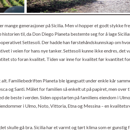
er mange generasjoner på Sicilia. Men vi hopper et godt stykke fre
historien til, da Don Diego Planeta bestemte seg for å lage Sicilia
 kooperativet Settesoli. Der hadde han førstehåndskunnskap om hvo
ivet i veien for hans nye tanker. Settesoli kunne ikke endres, det v
itet sto foran kvalitet. Tiden var inne for kvalitet før kvantitet fo
 alt. Familiebedriften Planeta ble igangsatt under enkle kår samm
sca og Santi. Målet for familien så enkelt ut på papiret, men over t
ed de beste i verden. Siden oppstarten på familiens eiendom i Ulm
iendommer i Ulmo, Noto, Vittoria, Etna og Messina – en kvalitetsr
 det skulle gå bra. Sicilia har et varmt og tørt klima som er gunstig 