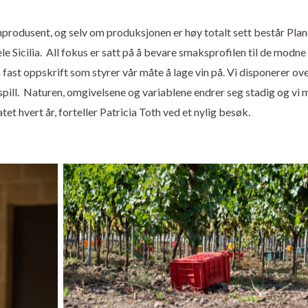
nprodusent, og selv om produksjonen er høy totalt sett består Plan
 Sicilia. All fokus er satt på å bevare smaksprofilen til de modne
n fast oppskrift som styrer vår måte å lage vin på. Vi disponerer ov
slespill. Naturen, omgivelsene og variablene endrer seg stadig og vi 
tet hvert år, forteller Patricia Toth ved et nylig besøk.
Innhøsting hos Planeta