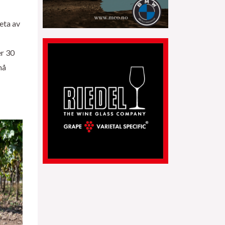
eta av
er 30
må