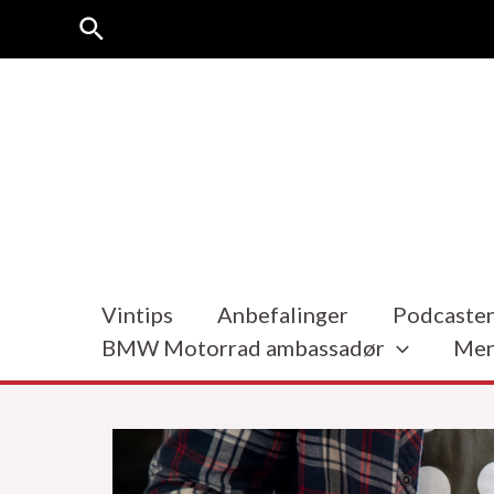
Hopp
Søk
rett
til
innholdet
Vintips
Anbefalinger
Podcasten
BMW Motorrad ambassadør
Men