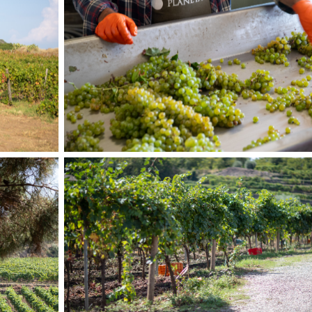
gard
Kvalitietkontroll før pressing
Gamle vinstokker gir konsentrerte viner