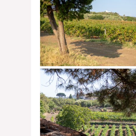
På spydspissen av Sicilia: Planeta vin
100 år gamle vinmarker