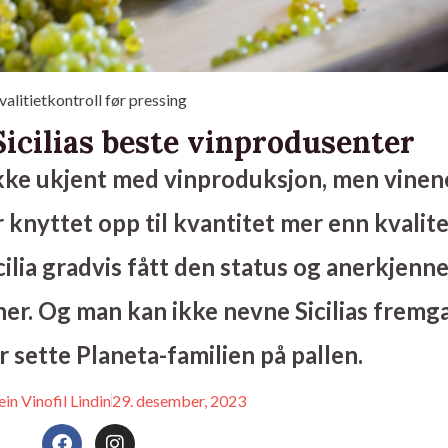
valitietkontroll før pressing
Sicilias beste vinprodusenter
r ikke ukjent med vinproduksjon, men vinen
r knyttet opp til kvantitet mer enn kvalite
ilia gradvis fått den status og anerkjenne
er. Og man kan ikke nevne Sicilias fremg
r sette Planeta-familien på pallen.
ein Vinofil Lindin
29. desember, 2023
F
I