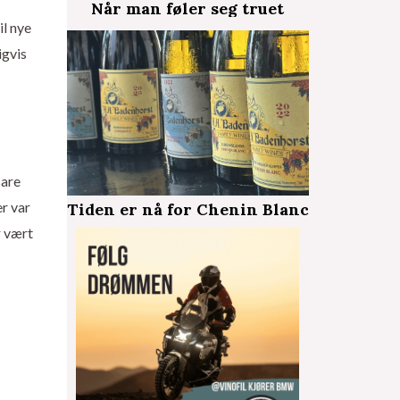
Når man føler seg truet
il nye
igvis
Bare
er var
Tiden er nå for Chenin Blanc
r vært