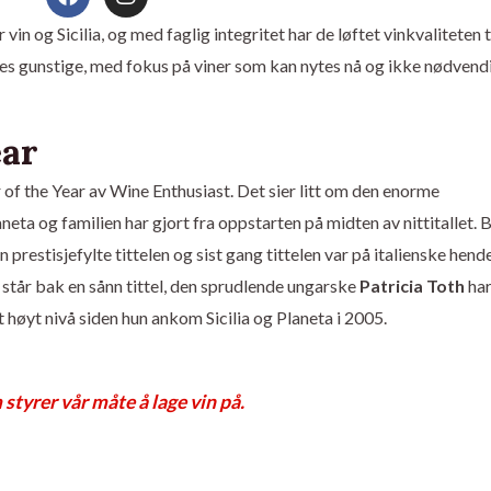
a
n
c
s
in og Sicilia, og med faglig integritet har de løftet vinkvaliteten t
e
t
deles gunstige, med fokus på viner som kan nytes nå og ikke nødvend
b
a
o
g
o
r
k
a
ear
m
of the Year av Wine Enthusiast. Det sier litt om den enorme
eta og familien har gjort fra oppstarten på midten av nittitallet. 
n prestisjefylte tittelen og sist gang tittelen var på italienske hend
 står bak en sånn tittel, den sprudlende ungarske
Patricia Toth
ha
t høyt nivå siden hun ankom Sicilia og Planeta i 2005.
 styrer vår måte å lage vin på.