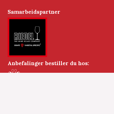
Samarbeidspartner
Anbefalinger bestiller du hos:
Kopirett Vinofil.no © 2009 – 2026:
Alle rettigheter til Vinofil.no ivaretas av
SWAN v/advokat Tor Henry Spjelkevik.