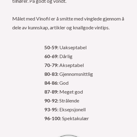
tilhører. På godt og vondt.
Målet med Vinofil er å smitte med vinglede gjennom å
dele av kunnskap, artikler og knallgode vintips.
50-59:
Uakseptabel
60-69:
Dårlig
70-79:
Akseptabel
80-83:
Gjennomsnittlig
84-86:
God
87-89:
Meget god
90-92:
Strålende
93-95:
Eksepsjonell
96-100:
Spektakulær