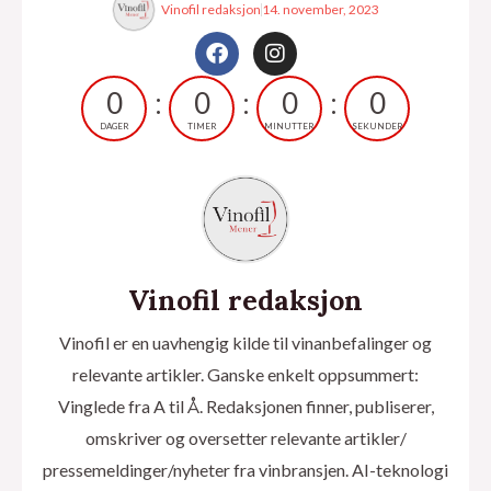
Vinofil redaksjon
14. november, 2023
F
I
a
n
c
s
0
0
0
0
e
t
b
a
DAGER
TIMER
MINUTTER
SEKUNDER
o
g
o
r
k
a
m
Vinofil redaksjon
Vinofil er en uavhengig kilde til vinanbefalinger og
relevante artikler. Ganske enkelt oppsummert:
Vinglede fra A til Å. Redaksjonen finner, publiserer,
omskriver og oversetter relevante artikler/
pressemeldinger/nyheter fra vinbransjen. AI-teknologi