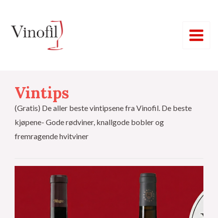
Hopp
Main
rett
Menu
til
innholdet
Vintips
(Gratis) De aller beste vintipsene fra Vinofil. De beste
kjøpene- Gode rødviner, knallgode bobler og
fremragende hvitviner
eksler