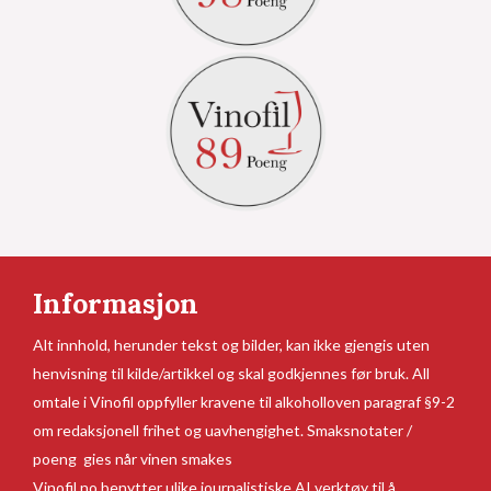
Informasjon
Alt innhold, herunder tekst og bilder, kan ikke gjengis uten
henvisning til kilde/artikkel og skal godkjennes før bruk. All
omtale i Vinofil oppfyller kravene til alkoholloven paragraf §9-2
om redaksjonell frihet og uavhengighet. Smaksnotater /
poeng gies når vinen smakes
Vinofil.no benytter ulike journalistiske AI verktøy til å