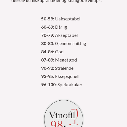
dele av kunnskap, artikler og knallgode vintips.
50-59:
Uakseptabel
60-69:
Dårlig
70-79:
Akseptabel
80-83:
Gjennomsnittlig
84-86:
God
87-89:
Meget god
90-92:
Strålende
93-95:
Eksepsjonell
96-100:
Spektakulær