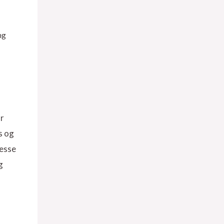
ng
ar
s og
resse
g