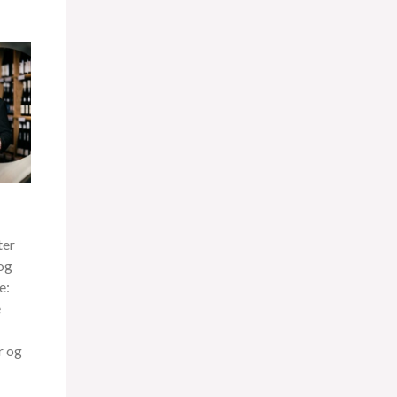
ter
og
e:
e
r og