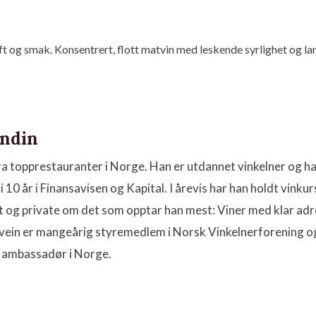
uft og smak. Konsentrert, flott matvin med leskende syrlighet og la
indin
ra topprestauranter i Norge. Han er utdannet vinkelner og h
i 10 år i Finansavisen og Kapital. I årevis har han holdt vinkur
et og private om det som opptar han mest: Viner med klar ad
. Svein er mangeårig styremedlem i Norsk Vinkelnerforening o
 ambassadør i Norge.