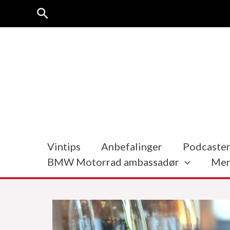
Hopp
Søk
rett
til
innholdet
Vintips
Anbefalinger
Podcasten
BMW Motorrad ambassadør
Men