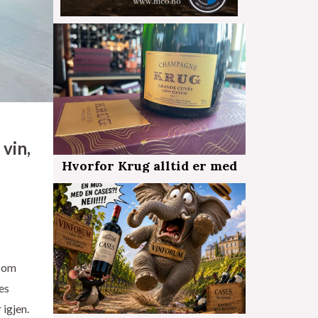
 vin,
Hvorfor Krug alltid er med
e om
es
 igjen.