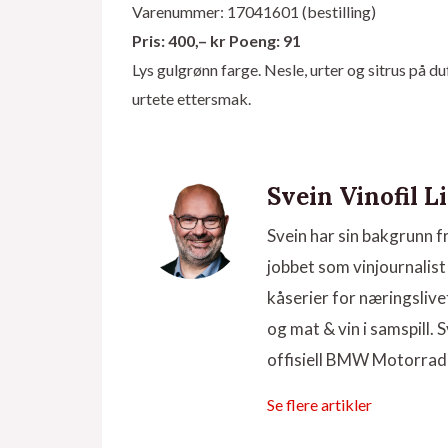
Varenummer: 17041601 (bestilling)
Pris: 400,– kr Poeng: 91
Lys gulgrønn farge. Nesle, urter og sitrus på d
urtete ettersmak.
Svein Vinofil L
Svein har sin bakgrunn f
jobbet som vinjournalist 
kåserier for næringsliv
og mat & vin i samspill
offisiell BMW Motorrad
Se flere artikler