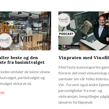
aller beste og den
Vinpraten med Vinofil
ste fra basisutvalget
Med faste kunnskapsrike gjes
kkelen omtaler de beste vinene
florerer det med vinkunnskap 
isutvalget, partiutvalget og
samtaler om vår felles interess
utvalget akkurat nå.
Vin . Forvent også andre kjent
personligheter fra mat- og
mer
vinbransjen. Innspillinger pågå
lanseres fortløpende