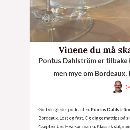
Vinene du må ska
Pontus Dahlström er tilbake i
men mye om Bordeaux. Lø
Sv
God vin gleder podcasten.
Pontus Dahlströ
Bordeaux. Løst og fast. Og digge mattips på slu
4.september. Hva kan man si. Klassisk stil, me