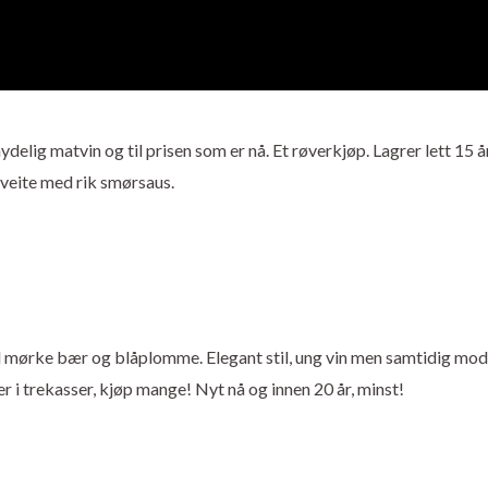
ydelig matvin og til prisen som er nå. Et røverkjøp. Lagrer lett 15 år
kveite med rik smørsaus.
d mørke bær og blåplomme. Elegant stil, ung vin men samtidig mod
r i trekasser, kjøp mange! Nyt nå og innen 20 år, minst!