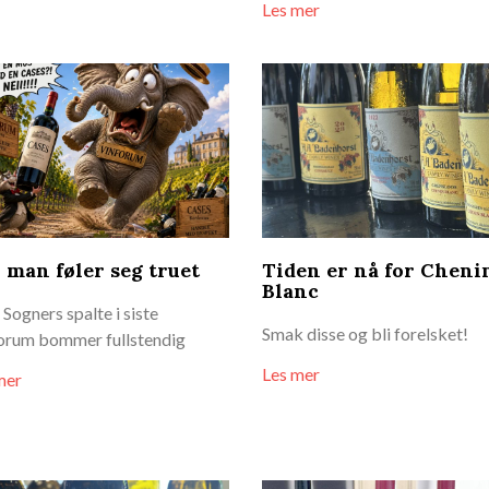
Les mer
 man føler seg truet
Tiden er nå for Cheni
Blanc
Sogners spalte i siste
Smak disse og bli forelsket!
orum bommer fullstendig
Les mer
mer