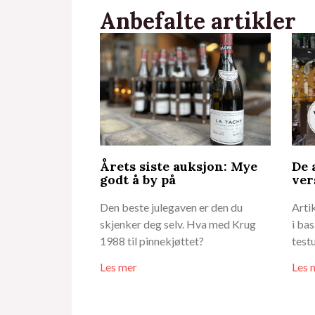
Anbefalte artikler
Årets siste auksjon: Mye
De 
godt å by på
ver
Den beste julegaven er den du
Arti
skjenker deg selv. Hva med Krug
i bas
1988 til pinnekjøttet?
test
Les mer
Les 