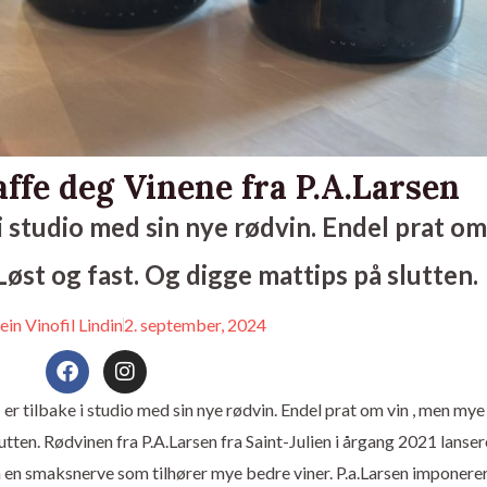
ffe deg Vinene fra P.A.Larsen
 studio med sin nye rødvin. Endel prat om
st og fast. Og digge mattips på slutten.
ein Vinofil Lindin
2. september, 2024
F
I
a
n
c
s
m
er tilbake i studio med sin nye rødvin. Endel prat om vin , men my
e
t
tten. Rødvinen fra P.A.Larsen fra Saint-Julien i årgang 2021 lanser
b
a
o
g
n en smaksnerve som tilhører mye bedre viner. P.a.Larsen imponerer