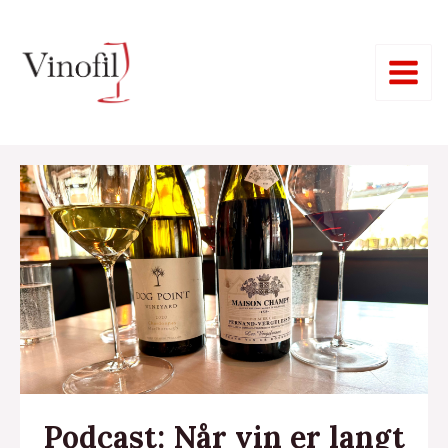
Hopp
Main
rett
Menu
til
innholdet
eksler
Podcast: Når vin er langt