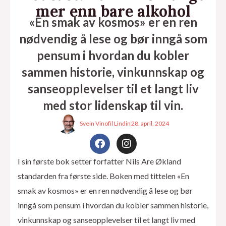
mer enn bare alkohol
«En smak av kosmos» er en ren
nødvendig å lese og bør inngå som
pensum i hvordan du kobler
sammen historie, vinkunnskap og
sanseopplevelser til et langt liv
med stor lidenskap til vin.
Svein Vinofil Lindin
28. april, 2024
F
I
a
n
c
s
eksler
I sin første bok setter forfatter Nils Are Økland
e
t
standarden fra første side. Boken med tittelen «En
b
a
o
g
smak av kosmos» er en ren nødvendig å lese og bør
o
r
inngå som pensum i hvordan du kobler sammen historie,
k
a
m
vinkunnskap og sanseopplevelser til et langt liv med