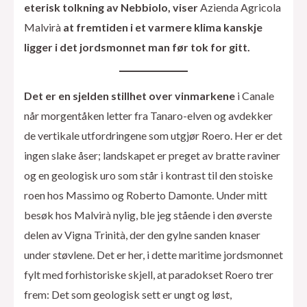
eterisk tolkning av Nebbiolo, viser
Azienda Agricola
Malvirà
at fremtiden i et varmere klima kanskje
ligger i det jordsmonnet man før tok for gitt.
Det er en sjelden stillhet over vinmarkene
i Canale
når morgentåken letter fra Tanaro-elven og avdekker
de vertikale utfordringene som utgjør Roero. Her er det
ingen slake åser; landskapet er preget av bratte raviner
og en geologisk uro som står i kontrast til den stoiske
roen hos Massimo og Roberto Damonte. Under mitt
besøk hos Malvirà nylig, ble jeg stående i den øverste
delen av Vigna Trinità, der den gylne sanden knaser
under støvlene. Det er her, i dette maritime jordsmonnet
fylt med forhistoriske skjell, at paradokset Roero trer
frem: Det som geologisk sett er ungt og løst,