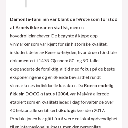
Damonte-familien var blant de første som forstod
at Arneis ikke var en statist,
men en
hovedrolleinnehaver. De begynte å kjøpe opp
vinmarker som var kjent for sin historiske kvalitet,
inkludert deler av Renesio-høyden, hvor druen først ble
dokumentert i 1478. Gjennom 80- og 90-tallet
ekspanderte de forsiktig, alltid med fokus på de beste
eksponeringene og en økende bevissthet rundt
vinmarkenes individuelle karakter. Da
Roero endelig
fikk sin DOCG-status i 2004
, var Malvirà allerede
etablert som en kvalitetsleder. I dag forvalter de over
40 hektar, alle sertifisert
økologiske
siden 2017.
Produksjonen har gått fra å være en lokal nødvendighet
til en internasjonal suksess, men den personlige