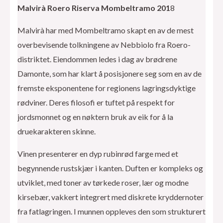
Malvirà Roero Riserva Mombeltramo 201
8
Malvirà har med Mombeltramo skapt en av de mest
overbevisende tolkningene av Nebbiolo fra Roero-
distriktet. Eiendommen ledes i dag av brødrene
Damonte, som har klart å posisjonere seg som en av de
fremste eksponentene for regionens lagringsdyktige
rødviner. Deres filosofi er tuftet på respekt for
jordsmonnet og en nøktern bruk av eik for å la
druekarakteren skinne.
Vinen presenterer en dyp rubinrød farge med et
begynnende rustskjær i kanten. Duften er kompleks og
utviklet, med toner av tørkede roser, lær og modne
kirsebær, vakkert integrert med diskrete kryddernoter
fra fatlagringen. I munnen oppleves den som strukturert