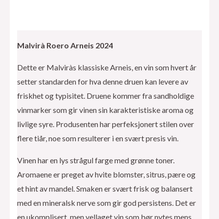
Malvirà Roero Arneis 2024
Dette er Malviràs klassiske Arneis, en vin som hvert år
setter standarden for hva denne druen kan levere av
friskhet og typisitet. Druene kommer fra sandholdige
vinmarker som gir vinen sin karakteristiske aroma og
livlige syre. Produsenten har perfeksjonert stilen over
flere tiår, noe som resulterer i en svært presis vin.
Vinen har en lys strågul farge med grønne toner.
Aromaene er preget av hvite blomster, sitrus, pære og
et hint av mandel. Smaken er svært frisk og balansert
med en mineralsk nerve som gir god persistens. Det er
en ukomplisert, men vellaget vin som bør nytes mens