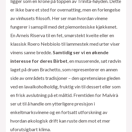
ligger som en krone på toppen av Trinità-høyden. Dette
er ikke bare et sted for overnatting, men en forlengelse
av vinhusets filosofi. Her ser man hvordan vinene
fungerer i samspill med det piemontesiske kjøkkenet.
En Arneis Riserva til en fet, smørstekt kveite eller en
klassisk Roero Nebbiolo til lammestek med urter viser
vinens sanne bredde.
Samtidig ser vi en økende
interesse for deres Birbet
, en musserende, søt rødvin
laget på druen Brachetto, som representerer en annen
side av områdets tradisjoner – den upretensiøse gleden
ved en lavalkoholholdig, fruktig vin til dessert eller som
en frisk avslutning på et måltid. Fremtiden for Malvirà
ser ut til å handle om ytterligere presisjon i
enkeltmarksvinene og en fortsatt utforskning av
hvordan økologisk drift kan ruste dem mot et mer
uforutsigbart klima.