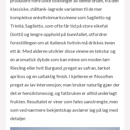
produsere flere ulike tolkninger av denne druen, fra den
klassiske, ståltank-lagrede varianten til de mer
komplekse enkeltvinmarksvinene som Saglietto og
Trinità. Saglietto, som ofte får tid på store eikefat
(botti) og lengre opphold på bunnfallet, utfordrer
forestillingen om at italiensk hvitvin må drikkes innen
ett år. Med alderen utvikler disse vinene en tekstur og
en aromatisk dybde som kan minne om moden tørr
Riesling eller hvit Burgund, preget av safran, tørket
aprikos og en saltaktig finish. I kjelleren er filosofien
preget av lav intervensjon; man bruker naturlig gjær der
det er hensiktsmessig, og fatbruken er alltid underlagt
frukten. Resultatet er viner som føles uanstrengte, men
som ved nærmere bekjentskap avslører lag på lag med
detaljer.