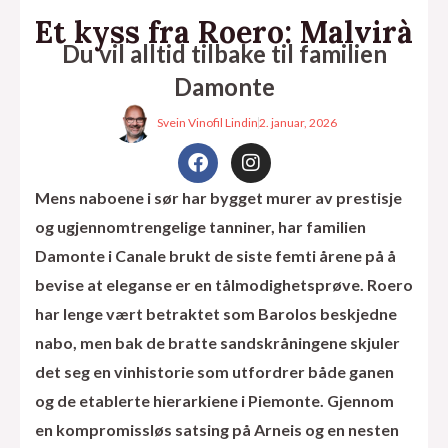
Et kyss fra Roero: Malvirà
Du vil alltid tilbake til familien
Damonte
Svein Vinofil Lindin
2. januar, 2026
F
I
a
n
c
s
Mens naboene i sør har bygget murer av prestisje
e
t
og ugjennomtrengelige tanniner, har familien
b
a
o
g
Damonte i Canale brukt de siste femti årene på å
o
r
bevise at eleganse er en tålmodighetsprøve. Roero
k
a
m
har lenge vært betraktet som Barolos beskjedne
eksler
nabo, men bak de bratte sandskråningene skjuler
det seg en vinhistorie som utfordrer både ganen
og de etablerte hierarkiene i Piemonte. Gjennom
en kompromissløs satsing på Arneis og en nesten