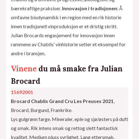
bærekraftige praksiser.
Innovasjon i tradisjonen:
Å
omfavne biodynamikk i en region med en rik historie
innen tradisjonell vinproduksjon er et dristig skritt.
Julian Brocards engasjement for innovasjon innen
rammene av Chablis’ vinhistorie setter et eksempel for
andre i bransjen.
Vinene
du må smake fra Julian
Brocard
15692001
Brocard Chablis Grand Cru Les Preuses 2021
,
Brocard, Burgund, Frankrike.
Lys gulgrønn farge. Mineraler, eple og sjø/østers på duft
og smak. Rik intens smak og rettog slett fantastisk
kvalitet. Medium pluss syrlighet. Lang ettersmak.