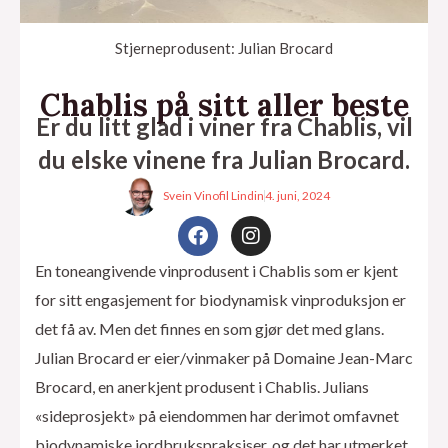
Stjerneprodusent: Julian Brocard
Chablis på sitt aller beste
Er du litt glad i viner fra Chablis, vil
du elske vinene fra Julian Brocard.
Svein Vinofil Lindin
4. juni, 2024
F
I
a
n
c
s
En toneangivende vinprodusent i Chablis som er kjent
e
t
for sitt engasjement for biodynamisk vinproduksjon er
b
a
eksler
o
g
det få av. Men det finnes en som gjør det med glans.
o
r
Julian Brocard er eier/vinmaker på Domaine Jean-Marc
k
a
m
Brocard, en anerkjent produsent i Chablis. Julians
«sideprosjekt» på eiendommen har derimot omfavnet
biodynamiske jordbrukspraksiser, og det har utmerket