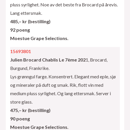
pluss syrlighet. Noe av det beste fra Brocard på årevis.
Lang ettersmak.
485,– kr (bestilling)
92 poeng
Moestue Grape Selections.
15693801
Julien Brocard Chablis Le 7ème 202
1, Brocard,
Burgund, Frankrike.
Lys grønngul farge. Konsentrert. Elegant med eple, sjø
og mineraler på duft og smak. Rik, flott vin med
medium pluss syrlighet. Og lang ettersmak. Server i
store glass.
475,– kr (bestilling)
90 poeng
Moestue Grape Selections.