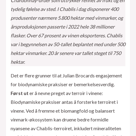
Chardonnay-druer som uttrykker renhet av frukt og en
tydelig følelse av sted. I Chablis i dag disponerer 400
produsenter nærmere 5.800 hektar med vinmarker, og
årsproduksjonen passerte i 2022 hele 38 millioner
flasker. Over 67 prosent av vinen eksporteres. Chablis
var i begynnelsen av 50-tallet beplantet med under 500
hektar vinmarker. 20 år senere var tallet steget til 750
hektar.
Det er flere grunner til at Julian Brocards engasjement
for biodynamiske praksiser er bemerkelsesverdig.
Først ut
er å nevne preget av terroir i vinene:
Biodynamiske praksiser antas å forsterke terroiret i
vinene. Ved å fremme et biomangfold og balansert
vinmark-økosystem kan druene bedre formidle
nyansene av Chablis-terroiret, inkludert mineraliteten