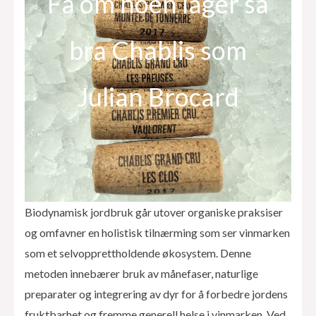
Få om noen lager så
bra Chablis som
Julian Brocard
Biodynamisk jordbruk går utover organiske praksiser
og omfavner en holistisk tilnærming som ser vinmarken
som et selvopprettholdende økosystem. Denne
metoden innebærer bruk av månefaser, naturlige
preparater og integrering av dyr for å forbedre jordens
fruktbarhet og fremme generell helse i vinmarken. Ved