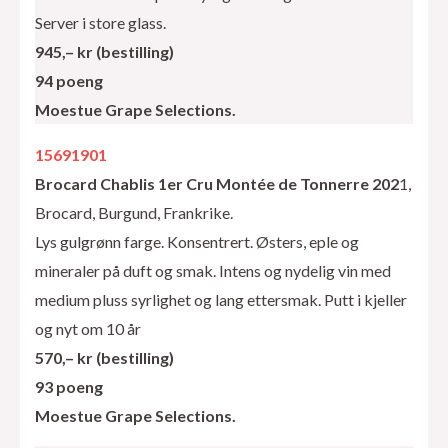
Server i store glass.
945,– kr (bestilling)
94 poeng
Moestue Grape Selections.
15691901
Brocard Chablis 1er Cru Montée de Tonnerre 202
1,
Brocard, Burgund, Frankrike.
Lys gulgrønn farge. Konsentrert. Østers, eple og
mineraler på duft og smak. Intens og nydelig vin med
medium pluss syrlighet og lang ettersmak. Putt i kjeller
og nyt om 10 år
570,– kr (bestilling)
93 poeng
Moestue Grape Selections.