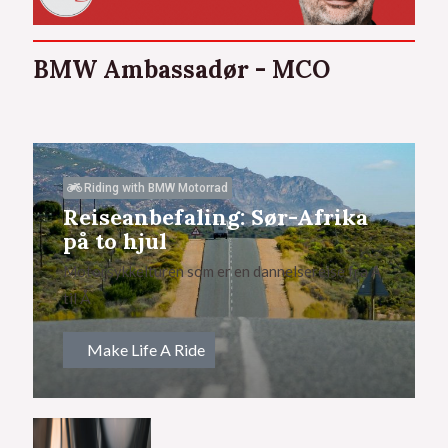
BMW Ambassadør - MCO
Riding with BMW Motorrad
Reiseanbefaling: Sør-Afrika
på to hjul
Motorsykkelturen som er en dannelsereise fra A
til Å
Make Life A Ride