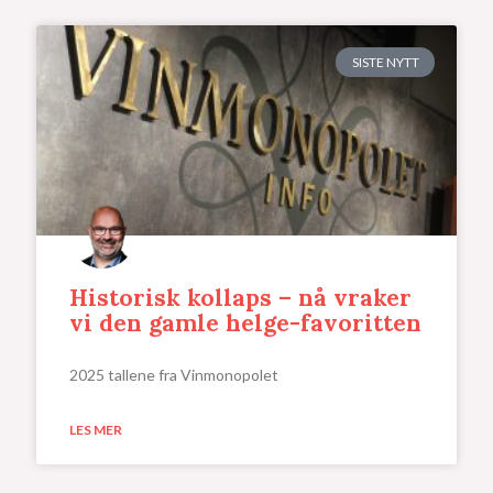
SISTE NYTT
Historisk kollaps – nå vraker
vi den gamle helge-favoritten
2025 tallene fra Vinmonopolet
LES MER