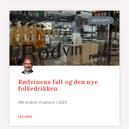
SISTE NYTT
Rødvinens fall og den nye
folkedrikken
Slik endret vi vanene i 2025
LES MER