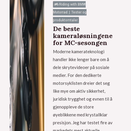
Riding with BMW
Motorrad
Tester og
produktomtaler
De beste
kameraløsningene
for MC-sesongen
Moderne kamerateknologi
handler ikke lenger bare om å
dele skrytevideoer på sosiale
medier. For den dedikerte
motorsyklisten dreier det seg
like mye om aktiv sikkerhet,
juridisk trygghet og evnen til å
gjenoppleve de store
øyeblikkene med krystallklar
presisjon. Jeg har testet fire av
markedets mest aktuelle