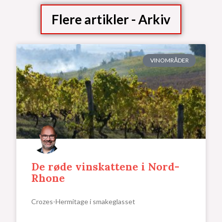
Flere artikler - Arkiv
Side
Side
Side
Side
Side
VINOMRÅDER
De røde vinskattene i Nord-
Rhone
Crozes-Hermitage i smakeglasset