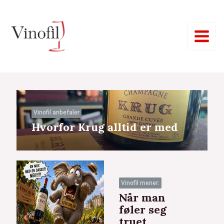
Hopp
Main
rett
Menu
til
innholdet
Vinofil anbefaler
Hvorfor Krug alltid er med
eksler
Vinofil mener:
Når man
føler seg
truet