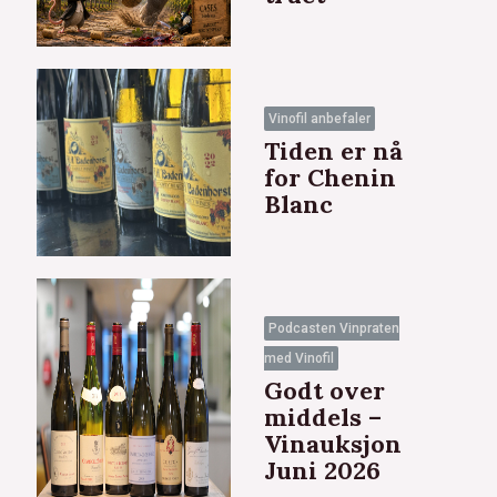
Vinofil anbefaler
Tiden er nå
for Chenin
Blanc
Podcasten Vinpraten
eksler
med Vinofil
Godt over
middels –
Vinauksjon
Juni 2026