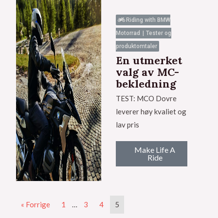
Riding with BMW
Motorrad
Tester og
produktomtaler
En utmerket
valg av MC-
bekledning
TEST: MCO Dovre
leverer høy kvaliet og
lav pris
Make Life A
Ride
« Forrige
1
…
3
4
5