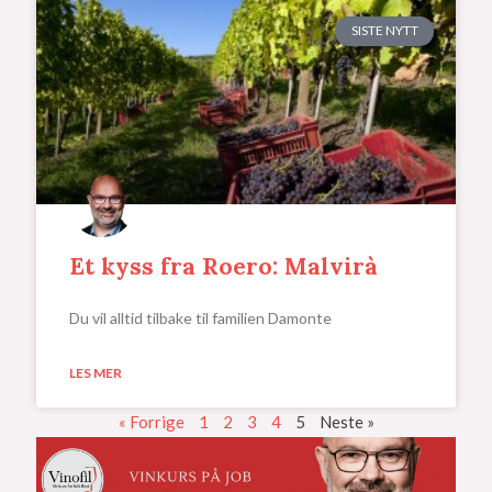
SISTE NYTT
Et kyss fra Roero: Malvirà
Du vil alltid tilbake til familien Damonte
LES MER
« Forrige
1
2
3
4
5
Neste »